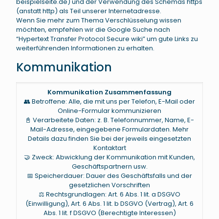
beispielseite.de) und der Verwendung des Schemas https
(anstatt http) als Teil unserer Internetadresse.
Wenn Sie mehr zum Thema Verschlüsselung wissen
möchten, empfehlen wir die Google Suche nach
“Hypertext Transfer Protocol Secure wiki” um gute Links zu
weiterführenden Informationen zu erhalten.
Kommunikation
Kommunikation Zusammenfassung
👥 Betroffene: Alle, die mit uns per Telefon, E-Mail oder
Online-Formular kommunizieren
📓 Verarbeitete Daten: z. B. Telefonnummer, Name, E-
Mail-Adresse, eingegebene Formulardaten. Mehr
Details dazu finden Sie bei der jeweils eingesetzten
Kontaktart
🤝 Zweck: Abwicklung der Kommunikation mit Kunden,
Geschäftspartnern usw.
📅 Speicherdauer: Dauer des Geschäftsfalls und der
gesetzlichen Vorschriften
⚖️ Rechtsgrundlagen: Art. 6 Abs. 1 lit. a DSGVO
(Einwilligung), Art. 6 Abs. 1 lit. b DSGVO (Vertrag), Art. 6
Abs. 1 lit. f DSGVO (Berechtigte Interessen)