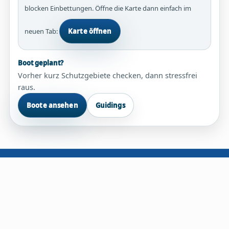
blocken Einbettungen. Öffne die Karte dann einfach im
neuen Tab:
Karte öffnen
Boot geplant?
Vorher kurz Schutzgebiete checken, dann stressfrei
raus.
Boote ansehen
Guidings
© 2026 - Eike Kruse | Ostseefischen GmbH
Impressum
Datenschutzerklärung
AGB